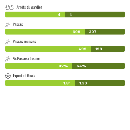
Arrêts du gardien
4
4
Passes
609
307
Passes réussies
499
198
% Passes réussies
82%
64%
Expected Goals
1.81
1.30