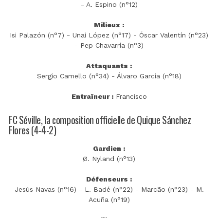
- A. Espino (n°12)
Milieux :
Isi Palazón (n°7) - Unai López (n°17) - Óscar Valentín (n°23)
- Pep Chavarría (n°3)
Attaquants :
Sergio Camello (n°34) - Álvaro García (n°18)
Entraîneur :
Francisco
FC Séville, la composition officielle de Quique Sánchez
Flores (4-4-2)
Gardien :
Ø. Nyland (n°13)
Défenseurs :
Jesús Navas (n°16) - L. Badé (n°22) - Marcão (n°23) - M.
Acuña (n°19)