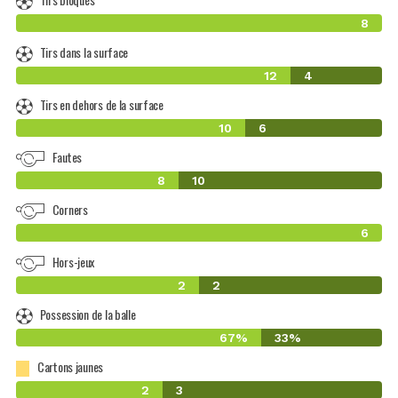
8
Tirs dans la surface
12
4
Tirs en dehors de la surface
10
6
Fautes
8
10
Corners
6
Hors-jeux
2
2
Possession de la balle
67%
33%
Cartons jaunes
2
3