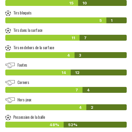
15
10
Tirs bloqués
5
1
Tirs dans la surface
11
7
Tirs en dehors de la surface
4
3
Fautes
14
12
Corners
7
4
Hors-jeux
4
2
Possession de la balle
48%
52%