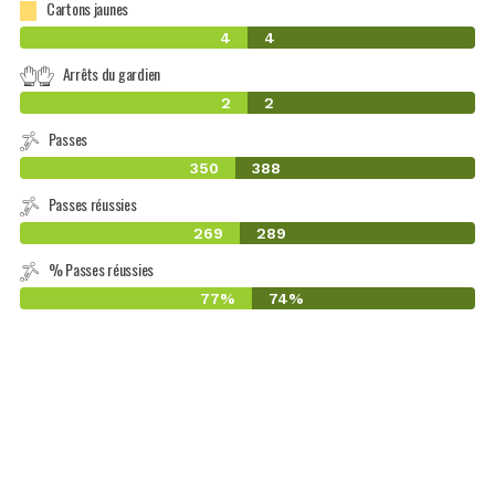
Cartons jaunes
4
4
Arrêts du gardien
2
2
Passes
350
388
Passes réussies
269
289
% Passes réussies
77%
74%