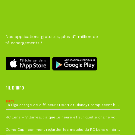
Nos applications gratuites, plus d'1 million de
téléchargements !
FIL D’INFO
10h12
La Liga change de diffuseur : DAZN et Disney+ remplacent beIN Sports !
1 août à 09h19
RC Lens – Villarreal : à quelle heure et sur quelle chaîne voir la finale de la Como Cup ?
27 juillet à 19h57
Como Cup : comment regarder les matchs du RC Lens en direct ?