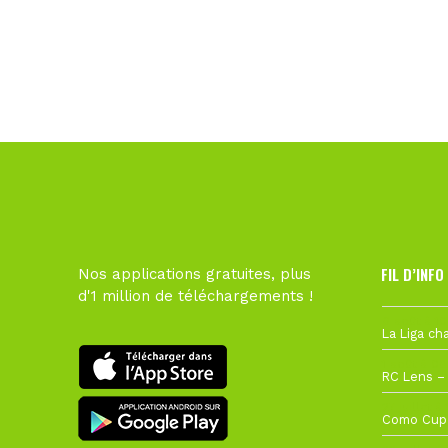
FIL D’INFO
Nos applications gratuites, plus
d'1 million de téléchargements !
6 août à 10
1 août à 09
27 juillet à