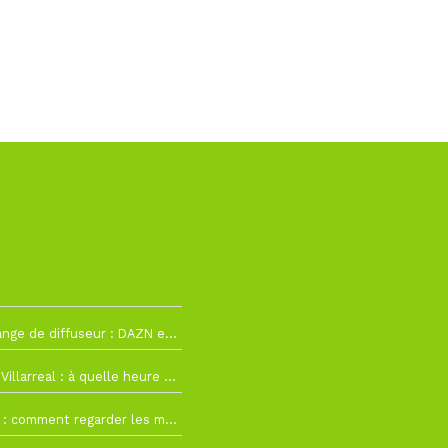
h12
La Liga change de diffuseur : DAZN et Disney+ remplacent beIN Sports !
h19
RC Lens – Villarreal : à quelle heure et sur quelle chaîne voir la finale de la Como Cup ?
 19h57
Como Cup : comment regarder les matchs du RC Lens en direct ?