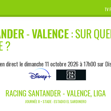
TV 
ANDER
-
VALENCE
: SUR QUE
E ?
 en direct le dimanche 11 octobre 2026 à 17h00 sur Di
RACING SANTANDER - VALENCE, LIGA
JOURNÉE 8 • STADE : ESTADIO EL SARDINERO