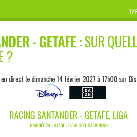
TV 
ANDER
-
GETAFE
: SUR QUELL
E ?
 en direct le dimanche 14 février 2027 à 17h00 sur Di
RACING SANTANDER - GETAFE, LIGA
JOURNÉE 24 • STADE : ESTADIO EL SARDINERO