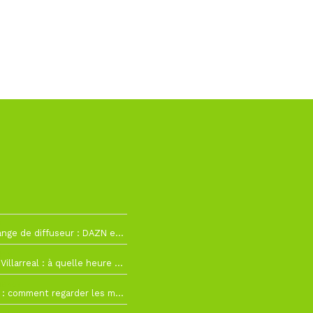
2
La Liga change de diffuseur : DAZN et Disney+ remplacent beIN Sports !
h19
RC Lens – Villarreal : à quelle heure et sur quelle chaîne voir la finale de la Como Cup ?
 19h57
Como Cup : comment regarder les matchs du RC Lens en direct ?