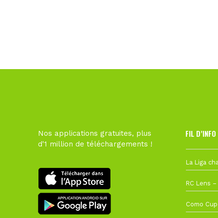
FIL D’INFO
Nos applications gratuites, plus
d'1 million de téléchargements !
Hier à 10h1
1 août à 09
27 juillet à