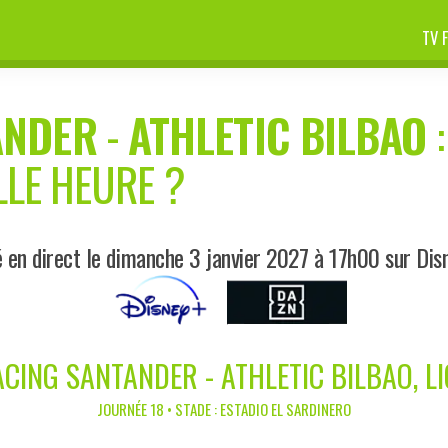
TV 
ANDER
-
ATHLETIC BILBAO
:
LLE HEURE ?
 en direct le dimanche 3 janvier 2027 à 17h00 sur Di
CING SANTANDER - ATHLETIC BILBAO, L
JOURNÉE 18 • STADE : ESTADIO EL SARDINERO