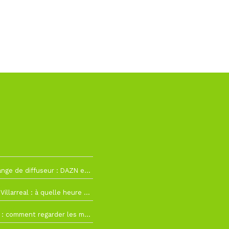
h12
La Liga change de diffuseur : DAZN et Disney+ remplacent beIN Sports !
h19
RC Lens – Villarreal : à quelle heure et sur quelle chaîne voir la finale de la Como Cup ?
 19h57
Como Cup : comment regarder les matchs du RC Lens en direct ?