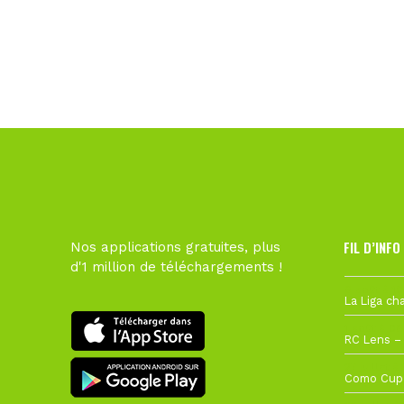
FIL D’INFO
Nos applications gratuites, plus
d'1 million de téléchargements !
6 août à 10
1 août à 09
27 juillet à