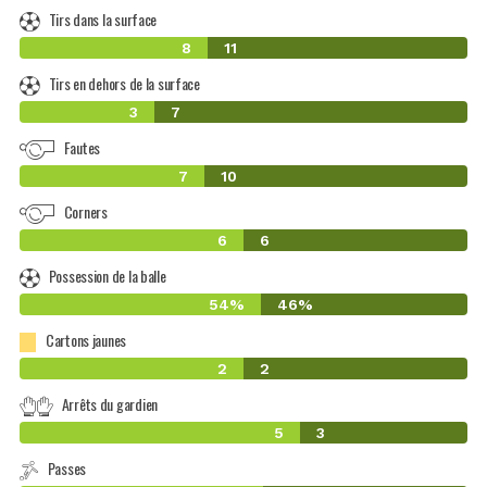
Tirs dans la surface
8
11
Tirs en dehors de la surface
3
7
Fautes
7
10
Corners
6
6
Possession de la balle
54%
46%
Cartons jaunes
2
2
Arrêts du gardien
5
3
Passes