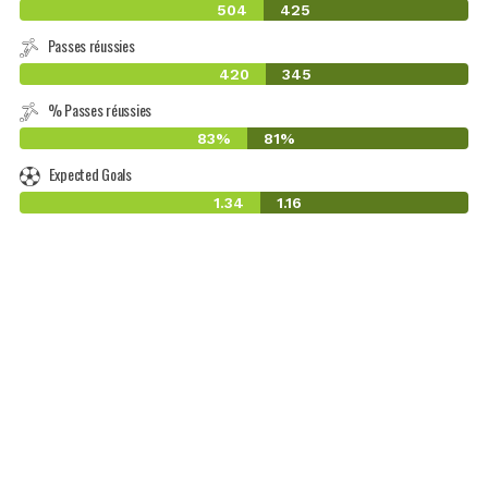
504
425
Passes réussies
420
345
% Passes réussies
83%
81%
Expected Goals
1.34
1.16