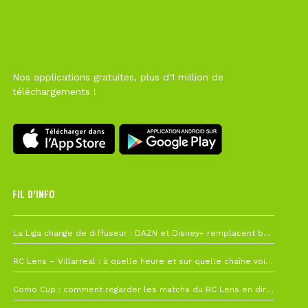
Nos applications gratuites, plus d'1 million de
téléchargements !
FIL D’INFO
6 août à 10h12
La Liga change de diffuseur : DAZN et Disney+ remplacent beIN Sports !
1 août à 09h19
RC Lens – Villarreal : à quelle heure et sur quelle chaîne voir la finale de la Como Cup ?
27 juillet à 19h57
Como Cup : comment regarder les matchs du RC Lens en direct ?