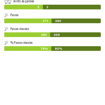
Arrêts du gardien
2
3
Passes
371
385
Passes réussies
281
309
% Passes réussies
76%
80%