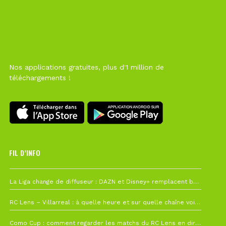
Nos applications gratuites, plus d'1 million de
téléchargements !
FIL D’INFO
Hier à 10h12
La Liga change de diffuseur : DAZN et Disney+ remplacent beIN Sports !
1 août à 09h19
RC Lens – Villarreal : à quelle heure et sur quelle chaîne voir la finale de la Como Cup ?
27 juillet à 19h57
Como Cup : comment regarder les matchs du RC Lens en direct ?