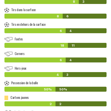
8
3
Tirs dans la surface
8
6
Tirs en dehors de la surface
6
4
Fautes
18
11
Corners
6
4
Hors-jeux
4
3
Possession de la balle
50%
50%
Cartons jaunes
2
2