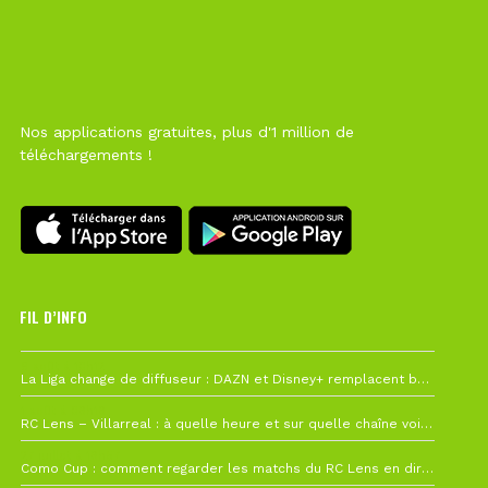
Nos applications gratuites, plus d'1 million de
téléchargements !
FIL D’INFO
6 août à 10h12
La Liga change de diffuseur : DAZN et Disney+ remplacent beIN Sports !
1 août à 09h19
RC Lens – Villarreal : à quelle heure et sur quelle chaîne voir la finale de la Como Cup ?
27 juillet à 19h57
Como Cup : comment regarder les matchs du RC Lens en direct ?