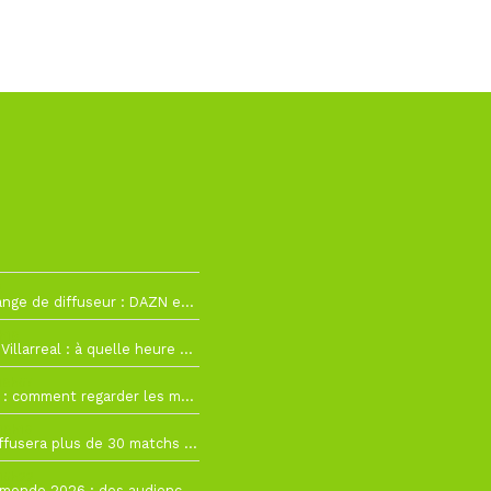
2
La Liga change de diffuseur : DAZN et Disney+ remplacent beIN Sports !
h19
RC Lens – Villarreal : à quelle heure et sur quelle chaîne voir la finale de la Como Cup ?
 19h57
Como Cup : comment regarder les matchs du RC Lens en direct ?
 19h16
Ligue 1+ diffusera plus de 30 matchs amicaux avant la reprise de la Ligue 1
 15h22
Coupe du monde 2026 : des audiences record, mais M6 devrait perdre très gros !