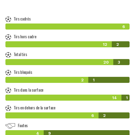
Tirs cadrés
6
Tirs hors cadre
12
2
Total tirs
20
3
Tirs bloqués
2
1
Tirs dans la surface
14
1
Tirs en dehors de la surface
6
2
Fautes
4
9