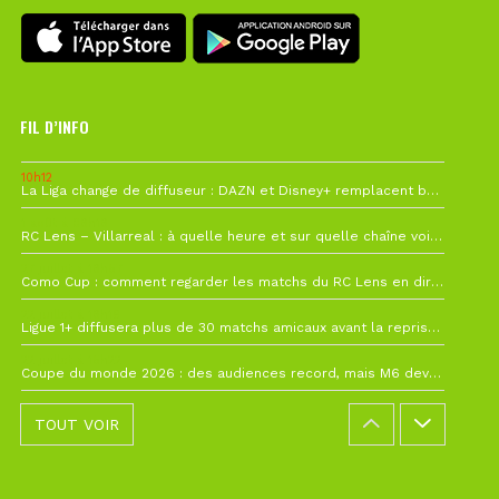
FIL D’INFO
10h12
La Liga change de diffuseur : DAZN et Disney+ remplacent beIN Sports !
1 août à 09h19
RC Lens – Villarreal : à quelle heure et sur quelle chaîne voir la finale de la Como Cup ?
27 juillet à 19h57
Como Cup : comment regarder les matchs du RC Lens en direct ?
22 juillet à 19h16
Ligue 1+ diffusera plus de 30 matchs amicaux avant la reprise de la Ligue 1
22 juillet à 15h22
Coupe du monde 2026 : des audiences record, mais M6 devrait perdre très gros !
TOUT VOIR