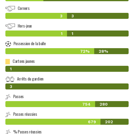
Corners
3
3
Hors-jeux
1
1
Possession de la balle
72%
28%
Cartons jaunes
0
1
Arrêts du gardien
0
3
Passes
754
280
Passes réussies
679
202
% Passes réussies