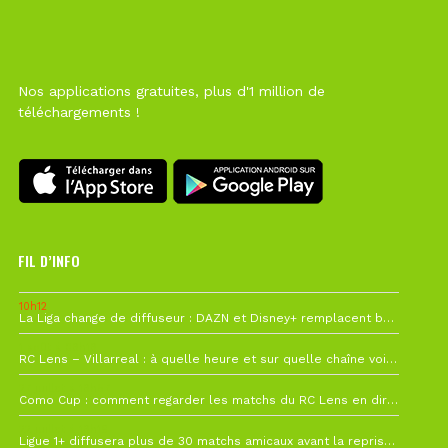
Nos applications gratuites, plus d'1 million de
téléchargements !
FIL D’INFO
10h12
La Liga change de diffuseur : DAZN et Disney+ remplacent beIN Sports !
1 août à 09h19
RC Lens – Villarreal : à quelle heure et sur quelle chaîne voir la finale de la Como Cup ?
27 juillet à 19h57
Como Cup : comment regarder les matchs du RC Lens en direct ?
22 juillet à 19h16
Ligue 1+ diffusera plus de 30 matchs amicaux avant la reprise de la Ligue 1