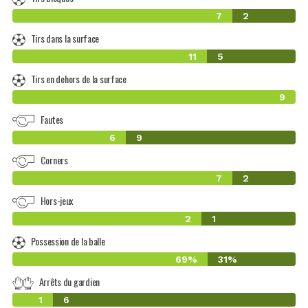
7
2
Tirs dans la surface
11
5
Tirs en dehors de la surface
9
Fautes
6
9
Corners
7
2
Hors-jeux
2
1
Possession de la balle
69%
31%
Arrêts du gardien
1
6