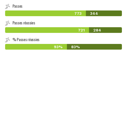
Passes
773
344
Passes réussies
721
284
% Passes réussies
93%
83%