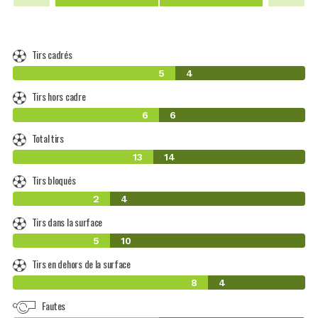
Tirs cadrés
5
4
Tirs hors cadre
6
6
Total tirs
13
14
Tirs bloqués
2
4
Tirs dans la surface
5
10
Tirs en dehors de la surface
8
4
Fautes