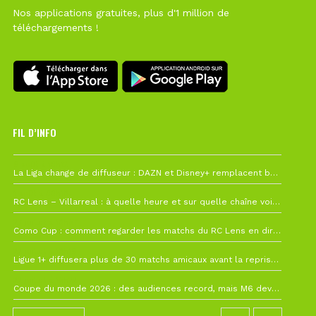
Nos applications gratuites, plus d'1 million de
téléchargements !
FIL D’INFO
6 août à 10h12
La Liga change de diffuseur : DAZN et Disney+ remplacent beIN Sports !
1 août à 09h19
RC Lens – Villarreal : à quelle heure et sur quelle chaîne voir la finale de la Como Cup ?
27 juillet à 19h57
Como Cup : comment regarder les matchs du RC Lens en direct ?
22 juillet à 19h16
Ligue 1+ diffusera plus de 30 matchs amicaux avant la reprise de la Ligue 1
22 juillet à 15h22
Coupe du monde 2026 : des audiences record, mais M6 devrait perdre très gros !