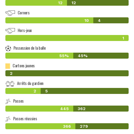
12
12
Corners
10
4
Hors-jeux
1
Possession de la balle
55%
45%
Cartons jaunes
0
2
Arrêts du gardien
2
5
Passes
445
362
Passes réussies
366
279