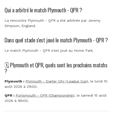
Qui a arbitré le match Plymouth - QPR ?
La rencontre Plymouth - QPR a été arbitrée par
Jeremy
Simpson, England
.
Dans quel stade s'est joué le match Plymouth - QPR ?
Le match Plymouth - QPR s'est joué au
Home Park
.
🗓️ Plymouth et QPR, quels sont les prochains matchs
?
Plymouth :
Plymouth - Exeter City (League Cup)
, le lundi 10
août 2026 à 21h00.
QPR :
Portsmouth - QPR (Championship)
, le samedi 15 août
2026 à 16h00.