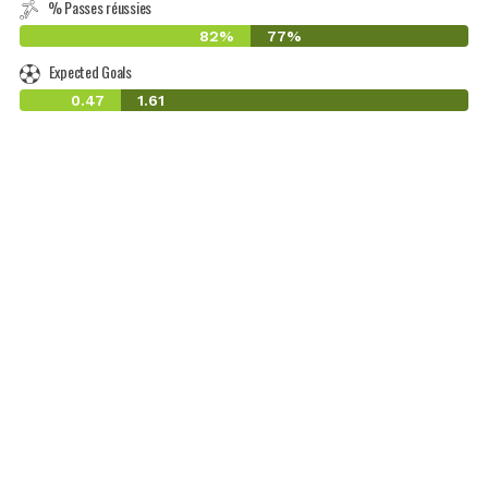
% Passes réussies
82%
77%
Expected Goals
0.47
1.61