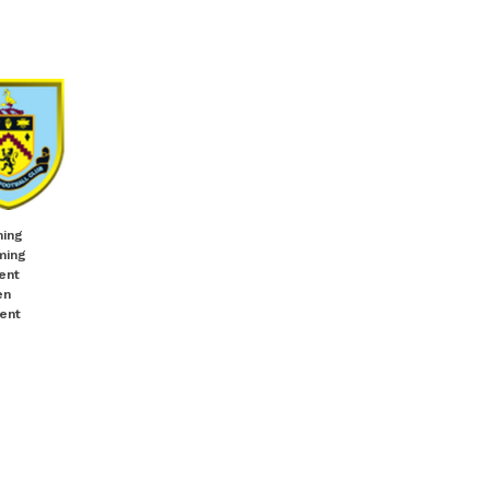
ming
ming
ent
en
ent