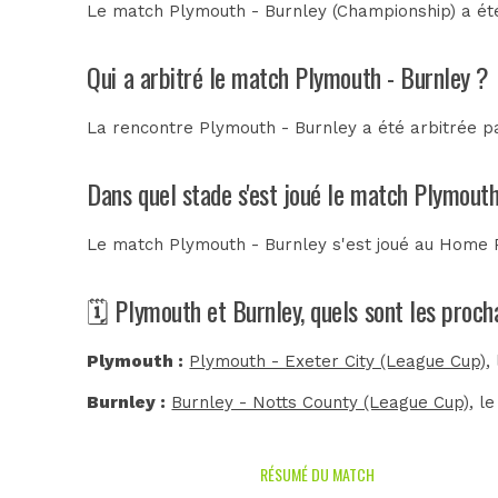
Le match Plymouth - Burnley (Championship) a été
Qui a arbitré le match Plymouth - Burnley ?
La rencontre Plymouth - Burnley a été arbitrée 
Dans quel stade s'est joué le match Plymouth
Le match Plymouth - Burnley s'est joué au
Home 
🗓️ Plymouth et Burnley, quels sont les proc
Plymouth :
Plymouth - Exeter City (League Cup)
,
Burnley :
Burnley - Notts County (League Cup)
, l
RÉSUMÉ DU MATCH