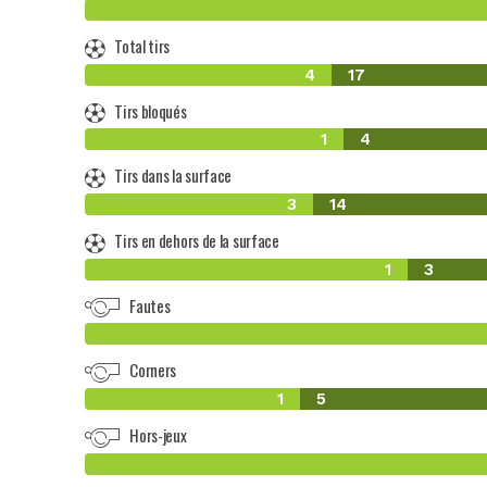
Total tirs
4
17
Tirs bloqués
1
4
Tirs dans la surface
3
14
Tirs en dehors de la surface
1
3
Fautes
Corners
1
5
Hors-jeux