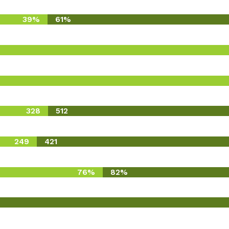
39%
61%
328
512
249
421
76%
82%