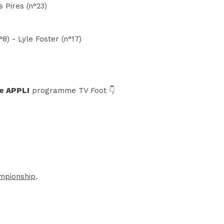
 Pires (n°23)
8) - Lyle Foster (n°17)
e APPLI
programme TV Foot 👇
mpionship
.