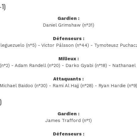
-1)
Gardien :
Daniel Grimshaw (n°31)
Défenseurs :
Pleguezuelo (n°5) - Victor Pálsson (n°44) - Tymoteusz Puchacz
Milieux :
n°2) - Adam Randell (n°20) - Darko Gyabi (n°18) - Nathanael
Attaquants :
Michael Baidoo (n°30) - Rami Al Hajj (n°28) - Ryan Hardie (n°9
)
Gardien :
James Trafford (n°1)
Défenseurs :