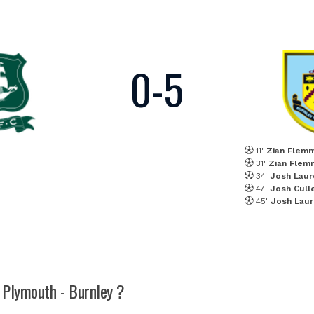
0
-
5
11'
Zian Flem
31'
Zian Flem
34'
Josh Laur
47'
Josh Cull
45'
Josh Laur
h Plymouth - Burnley ?