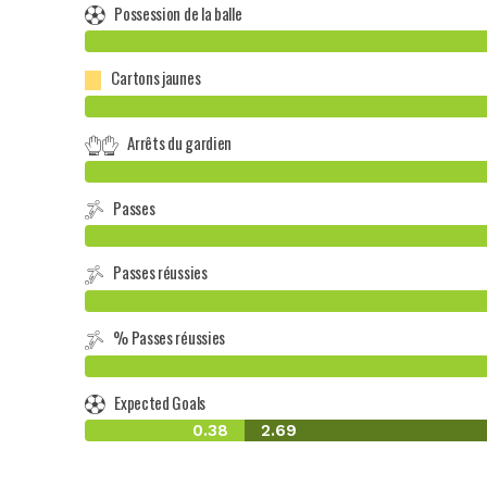
Possession de la balle
Cartons jaunes
Arrêts du gardien
Passes
Passes réussies
% Passes réussies
Expected Goals
0.38
2.69