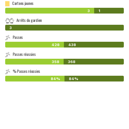
Cartons jaunes
3
1
Arrêts du gardien
0
3
Passes
428
438
Passes réussies
358
368
% Passes réussies
84%
84%