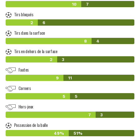
10
7
Tirs bloqués
2
6
Tirs dans la surface
8
4
Tirs en dehors de la surface
2
3
Fautes
9
11
Corners
5
5
Hors-jeux
7
3
Possession de la balle
49%
51%