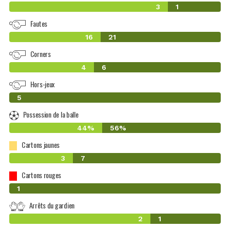
3
1
Fautes
16
21
Corners
4
6
Hors-jeux
0
5
Possession de la balle
44%
56%
Cartons jaunes
3
7
Cartons rouges
0
1
Arrêts du gardien
2
1