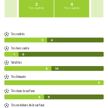
3
4
Tirs cadrés
Tirs cadrés
Tirs cadrés
3
4
Tirs hors cadre
1
6
Total tirs
9
10
Tirs bloqués
5
Tirs dans la surface
6
9
Tirs en dehors de la surface