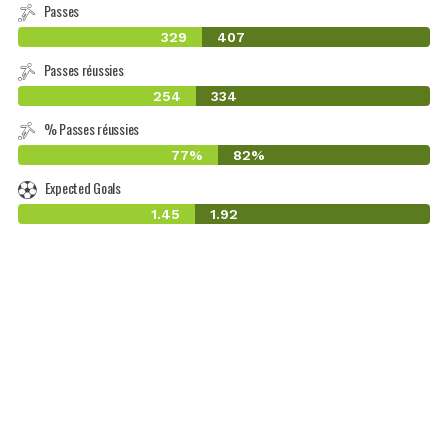
Passes
329
407
Passes réussies
254
334
% Passes réussies
77%
82%
Expected Goals
1.45
1.92