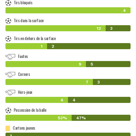
Tirs bloqués
4
Tirs dans la surface
12
3
Tirs en dehors de la surface
1
2
Fautes
9
5
Corners
7
3
Hors-jeux
4
4
Possession de la balle
53%
47%
Cartons jaunes
0
1