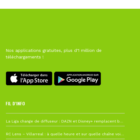
Nos applications gratuites, plus d'1 million de
téléchargements !
FIL D’INFO
6 août à 10h12
La Liga change de diffuseur : DAZN et Disney+ remplacent beIN Sports !
1 août à 09h19
RC Lens – Villarreal : à quelle heure et sur quelle chaîne voir la finale de la Como Cup ?