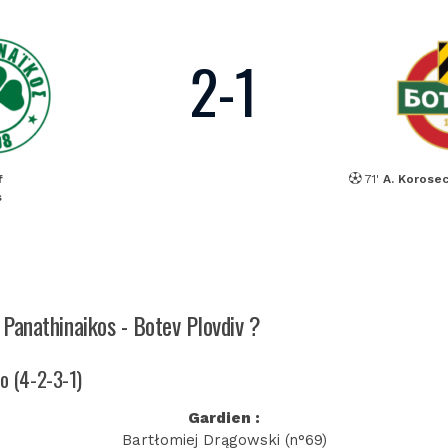
2
-
1
f
71'
A. Korose
s
 Panathinaikos - Botev Plovdiv ?
so (4-2-3-1)
Gardien :
Bartłomiej Drągowski (n°69)