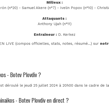
Milieux :
ón (n°20) - Samuel Akere (n°7) - Ivelin Popov (n°10) - Chri
Attaquants :
Anthony Ujah (n°11)
Entraîneur :
D. Kerkez
N LIVE (compos officielles, stats, notes, résumé...) sur
notr
kos - Botev Plovdiv ?
t déroulé le jeudi 25 juillet 2024 à 20h00 dans le cadre de l
inaikos - Botev Plovdiv en direct ?