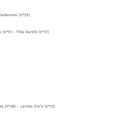
Mladenović (n°25)
n°11) - Filip Đuričić (n°31)
is (n°38) - James Eto'o (n°15)