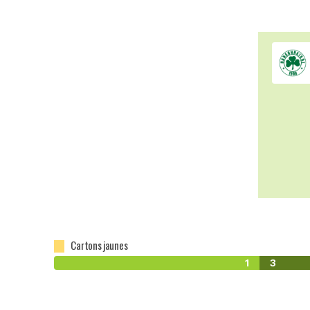
Cartons jaunes
1
3