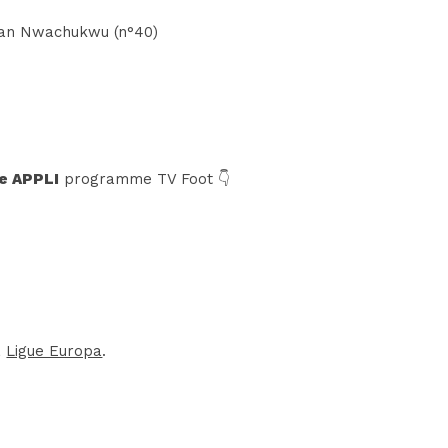
stian Nwachukwu (n°40)
e APPLI
programme TV Foot 👇
a
Ligue Europa
.