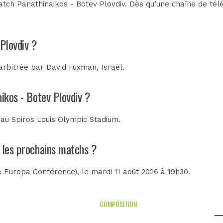
tch Panathinaikos - Botev Plovdiv. Dès qu’une chaîne de télév
 Plovdiv ?
 arbitrée par
David Fuxman, Israel
.
aikos - Botev Plovdiv ?
é au
Spiros Louis Olympic Stadium
.
t les prochains matchs ?
ue Europa Conférence)
, le mardi 11 août 2026 à 19h30.
COMPOSITION