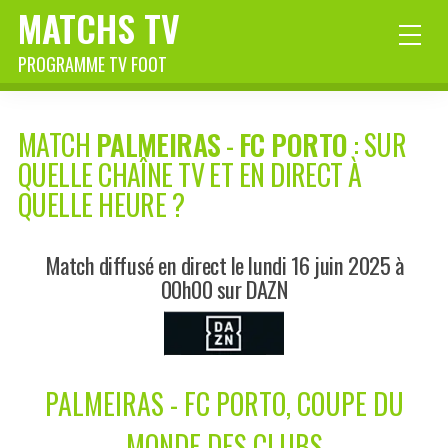
MATCHS TV
PROGRAMME TV FOOT
MATCH
PALMEIRAS
-
FC PORTO
: SUR
QUELLE CHAÎNE TV ET EN DIRECT À
QUELLE HEURE ?
Match diffusé en direct le lundi 16 juin 2025 à
00h00 sur DAZN
PALMEIRAS - FC PORTO, COUPE DU
MONDE DES CLUBS