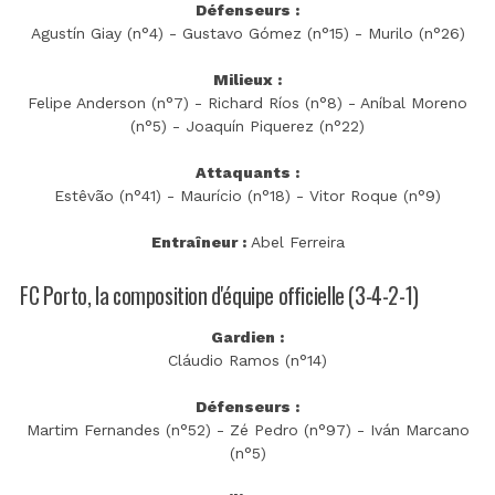
Défenseurs :
Agustín Giay (n°4) - Gustavo Gómez (n°15) - Murilo (n°26)
Milieux :
Felipe Anderson (n°7) - Richard Ríos (n°8) - Aníbal Moreno
(n°5) - Joaquín Piquerez (n°22)
Attaquants :
Estêvão (n°41) - Maurício (n°18) - Vitor Roque (n°9)
Entraîneur :
Abel Ferreira
FC Porto, la composition d'équipe officielle (3-4-2-1)
Gardien :
Cláudio Ramos (n°14)
Défenseurs :
Martim Fernandes (n°52) - Zé Pedro (n°97) - Iván Marcano
(n°5)