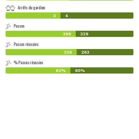
Arrêts du gardien
3
4
Passes
399
329
Passes réussies
328
263
% Passes réussies
82%
80%