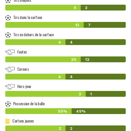
5
3
Tirs dans la surface
13
7
Tirs en dehors de la surface
4
4
Fautes
20
12
Corners
4
4
Hors-jeux
2
1
Possession de la balle
55%
45%
Cartons jaunes
2
2