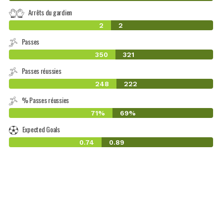
Arrêts du gardien
2
2
Passes
350
321
Passes réussies
248
222
% Passes réussies
71%
69%
Expected Goals
0.74
0.89