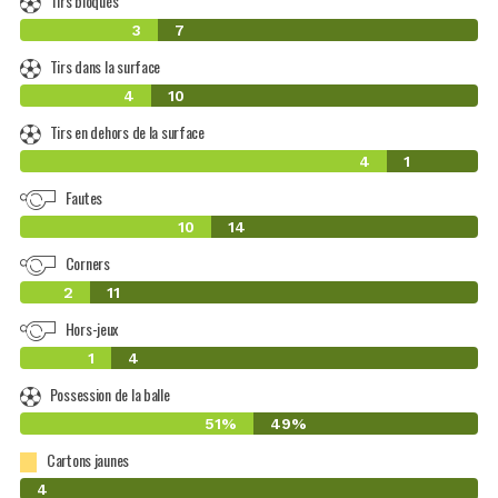
Tirs bloqués
3
7
Tirs dans la surface
4
10
Tirs en dehors de la surface
4
1
Fautes
10
14
Corners
2
11
Hors-jeux
1
4
Possession de la balle
51%
49%
Cartons jaunes
0
4