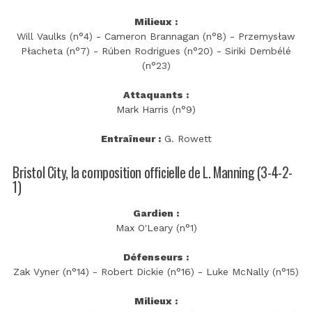
Milieux :
Will Vaulks (n°4) - Cameron Brannagan (n°8) - Przemysław
Płacheta (n°7) - Rúben Rodrigues (n°20) - Siriki Dembélé
(n°23)
Attaquants :
Mark Harris (n°9)
Entraîneur :
G. Rowett
Bristol City, la composition officielle de L. Manning (3-4-2-
1)
Gardien :
Max O'Leary (n°1)
Défenseurs :
Zak Vyner (n°14) - Robert Dickie (n°16) - Luke McNally (n°15)
Milieux :