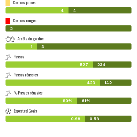
Cartons jaunes
4
4
Cartons rouges
0
2
Arrêts du gardien
1
3
Passes
527
234
Passes réussies
423
142
% Passes réussies
80%
61%
Expected Goals
0.99
0.58