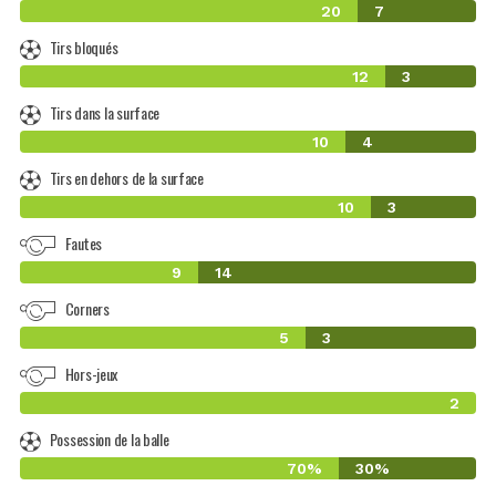
20
7
Tirs bloqués
12
3
Tirs dans la surface
10
4
Tirs en dehors de la surface
10
3
Fautes
9
14
Corners
5
3
Hors-jeux
2
Possession de la balle
70%
30%