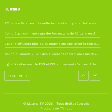
FIL D’INFO
1 août à 09h19
RC Lens – Villarreal : à quelle heure et sur quelle chaîne voir la finale de la Como Cup ?
27 juillet à 19h57
Como Cup : comment regarder les matchs du RC Lens en direct ?
22 juillet à 19h16
Ligue 1+ diffusera plus de 30 matchs amicaux avant la reprise de la Ligue 1
22 juillet à 15h22
Coupe du monde 2026 : des audiences record, mais M6 devrait perdre très gros !
19 juillet à 12h21
Ligue 1+ délaissée : le PSG et l’OL choisissent d’autres diffuseurs pour leur reprise
TOUT VOIR
© Matchs TV 2026 - Tous droits réservés
Programme TV foot