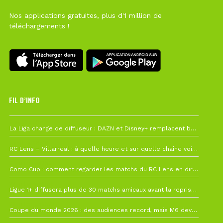
Nos applications gratuites, plus d'1 million de
téléchargements !
FIL D’INFO
6 août à 10h12
La Liga change de diffuseur : DAZN et Disney+ remplacent beIN Sports !
1 août à 09h19
RC Lens – Villarreal : à quelle heure et sur quelle chaîne voir la finale de la Como Cup ?
27 juillet à 19h57
Como Cup : comment regarder les matchs du RC Lens en direct ?
22 juillet à 19h16
Ligue 1+ diffusera plus de 30 matchs amicaux avant la reprise de la Ligue 1
22 juillet à 15h22
Coupe du monde 2026 : des audiences record, mais M6 devrait perdre très gros !