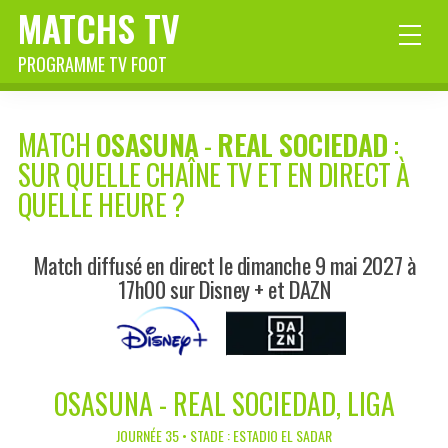
MATCHS TV
PROGRAMME TV FOOT
MATCH
OSASUNA
-
REAL SOCIEDAD
:
SUR QUELLE CHAÎNE TV ET EN DIRECT À
QUELLE HEURE ?
Match diffusé en direct le dimanche 9 mai 2027 à
17h00 sur Disney + et DAZN
OSASUNA - REAL SOCIEDAD, LIGA
JOURNÉE 35 • STADE : ESTADIO EL SADAR