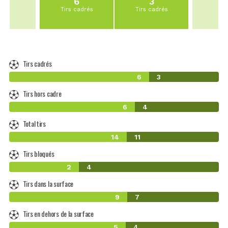
6
3
Tirs cadrés
Tirs cadrés
Tirs cadrés
6
3
Tirs hors cadre
6
4
Total tirs
14
11
Tirs bloqués
2
4
Tirs dans la surface
9
7
Tirs en dehors de la surface
5
4