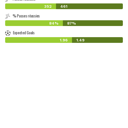
352
461
% Passes réussies
84%
87%
Expected Goals
1.96
1.49