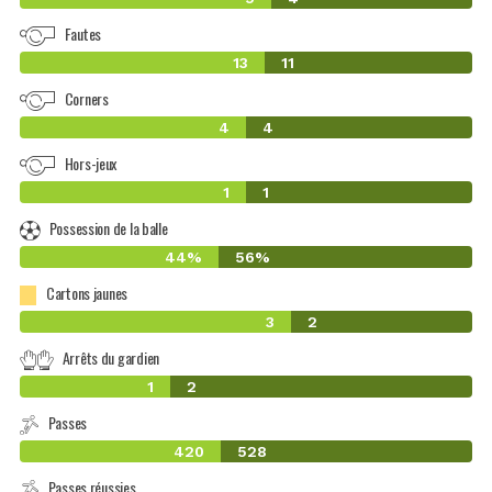
Fautes
13
11
Corners
4
4
Hors-jeux
1
1
Possession de la balle
44%
56%
Cartons jaunes
3
2
Arrêts du gardien
1
2
Passes
420
528
Passes réussies