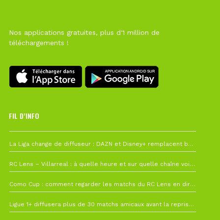
Nos applications gratuites, plus d'1 million de
téléchargements !
FIL D’INFO
6 août à 10h12
La Liga change de diffuseur : DAZN et Disney+ remplacent beIN Sports !
1 août à 09h19
RC Lens – Villarreal : à quelle heure et sur quelle chaîne voir la finale de la Como Cup ?
27 juillet à 19h57
Como Cup : comment regarder les matchs du RC Lens en direct ?
22 juillet à 19h16
Ligue 1+ diffusera plus de 30 matchs amicaux avant la reprise de la Ligue 1
22 juillet à 15h22