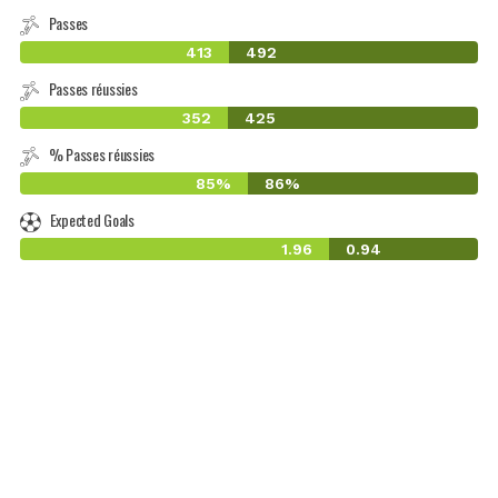
Passes
413
492
Passes réussies
352
425
% Passes réussies
85%
86%
Expected Goals
1.96
0.94