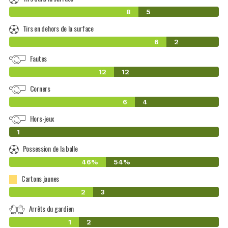
8
5
Tirs en dehors de la surface
6
2
Fautes
12
12
Corners
6
4
Hors-jeux
0
1
Possession de la balle
46%
54%
Cartons jaunes
2
3
Arrêts du gardien
1
2