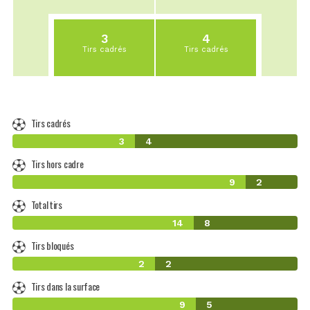
3
4
Tirs cadrés
Tirs cadrés
Tirs cadrés
3
4
Tirs hors cadre
9
2
Total tirs
14
8
Tirs bloqués
2
2
Tirs dans la surface
9
5