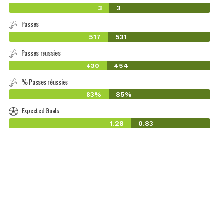
3
3
Passes
517
531
Passes réussies
430
454
% Passes réussies
83%
85%
Expected Goals
1.28
0.83