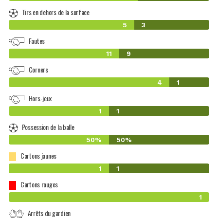
Tirs en dehors de la surface
5
3
Fautes
11
9
Corners
4
1
Hors-jeux
1
1
Possession de la balle
50%
50%
Cartons jaunes
1
1
Cartons rouges
1
Arrêts du gardien