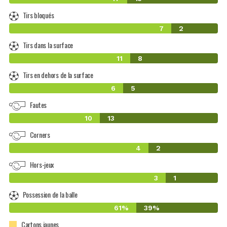
Tirs bloqués
7
2
Tirs dans la surface
11
8
Tirs en dehors de la surface
6
5
Fautes
10
13
Corners
4
2
Hors-jeux
3
1
Possession de la balle
61%
39%
Cartons jaunes