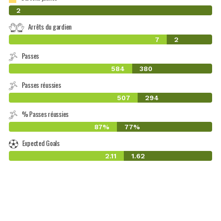
0
2
Arrêts du gardien
7
2
Passes
584
380
Passes réussies
507
294
% Passes réussies
87%
77%
Expected Goals
2.11
1.62
-1