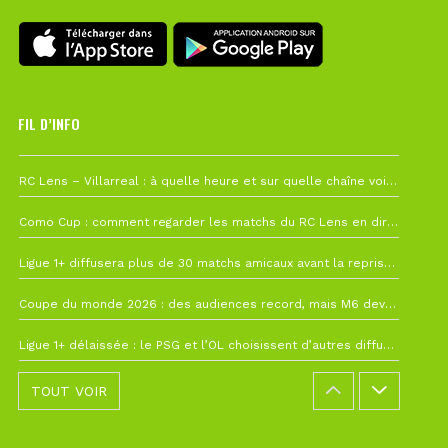
FIL D’INFO
1 août à 09h19
RC Lens – Villarreal : à quelle heure et sur quelle chaîne voir la finale de la Como Cup ?
27 juillet à 19h57
Como Cup : comment regarder les matchs du RC Lens en direct ?
22 juillet à 19h16
Ligue 1+ diffusera plus de 30 matchs amicaux avant la reprise de la Ligue 1
22 juillet à 15h22
Coupe du monde 2026 : des audiences record, mais M6 devrait perdre très gros !
19 juillet à 12h21
Ligue 1+ délaissée : le PSG et l’OL choisissent d’autres diffuseurs pour leur reprise
TOUT VOIR