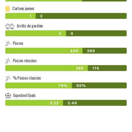
Cartons jaunes
1
3
Arrêts du gardien
4
4
Passes
469
269
Passes réussies
369
174
% Passes réussies
79%
65%
Expected Goals
2.23
2.46