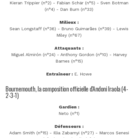
Kieran Trippier (n°2) - Fabian Schär (n°5) - Sven Botman
(n°4) - Dan Burn (n°33)
Milieux :
Sean Longstaff (n°36) - Bruno Guimarães (n°39) - Lewis
Miley (n°67)
Attaquants :
Miguel Almirón (n°24) - Anthony Gordon (n°10) - Harvey
Barnes (n°15)
Entraîneur :
E. Howe
Bournemouth, la composition officielle d'Andoni Iraola (4-
2-3-1)
Gardien :
Neto (n°1)
Défenseurs :
Adam Smith (n°15) - Illia Zabarnyi (n°27) - Marcos Senesi