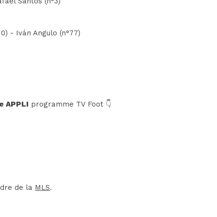
fael Santos (n°3)
0) - Iván Angulo (n°77)
e APPLI
programme TV Foot 👇
adre de la
MLS
.