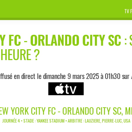
TV 
Y FC
-
ORLANDO CITY SC
: 
 HEURE ?
ffusé en direct le dimanche 9 mars 2025 à 01h30 sur
EW YORK CITY FC - ORLANDO CITY SC, M
JOURNÉE 4 • STADE : YANKEE STADIUM • ARBITRE : LAUZIERE, PIERRE-LUC, USA