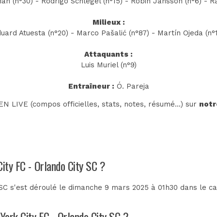
n (n°30) - Rodrigo Schlegel (n°15) - Robin Jansson (n°6) - Ra
Milieux :
duard Atuesta (n°20) - Marco Pašalić (n°87) - Martín Ojeda (n°1
Attaquants :
Luis Muriel (n°9)
Entraîneur :
Ó. Pareja
N LIVE (compos officielles, stats, notes, résumé...) sur
notr
City FC - Orlando City SC ?
SC s'est déroulé le dimanche 9 mars 2025 à 01h30 dans le c
 York City FC - Orlando City SC ?