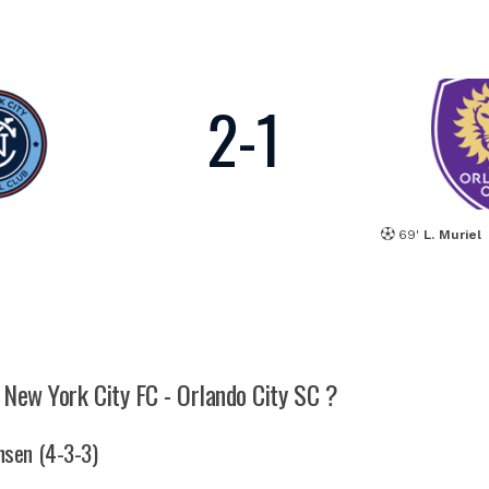
2
-
1
69'
L. Muriel
h New York City FC - Orlando City SC ?
ansen (4-3-3)