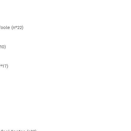
Toole (n°22)
10)
°17)