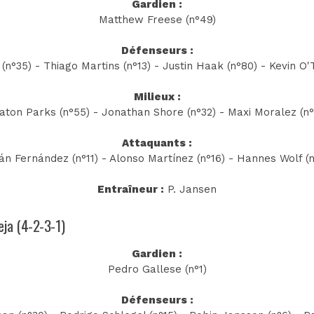
Gardien :
Matthew Freese (n°49)
Défenseurs :
č (n°35) - Thiago Martins (n°13) - Justin Haak (n°80) - Kevin O'
Milieux :
aton Parks (n°55) - Jonathan Shore (n°32) - Maxi Moralez (n°
Attaquants :
ián Fernández (n°11) - Alonso Martínez (n°16) - Hannes Wolf (n
Entraîneur :
P. Jansen
eja (4-2-3-1)
Gardien :
Pedro Gallese (n°1)
Défenseurs :