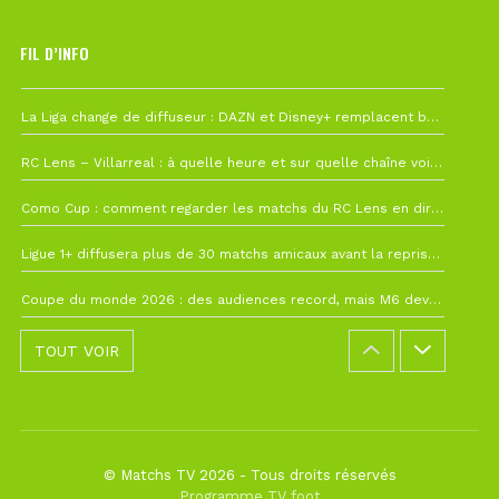
FIL D’INFO
6 août à 10h12
La Liga change de diffuseur : DAZN et Disney+ remplacent beIN Sports !
1 août à 09h19
RC Lens – Villarreal : à quelle heure et sur quelle chaîne voir la finale de la Como Cup ?
27 juillet à 19h57
Como Cup : comment regarder les matchs du RC Lens en direct ?
22 juillet à 19h16
Ligue 1+ diffusera plus de 30 matchs amicaux avant la reprise de la Ligue 1
22 juillet à 15h22
Coupe du monde 2026 : des audiences record, mais M6 devrait perdre très gros !
TOUT VOIR
© Matchs TV 2026 - Tous droits réservés
Programme TV foot