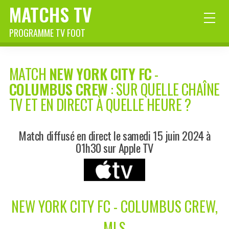
MATCHS TV
PROGRAMME TV FOOT
MATCH
NEW YORK CITY FC
-
COLUMBUS CREW
: SUR QUELLE CHAÎNE
TV ET EN DIRECT À QUELLE HEURE ?
Match diffusé en direct le samedi 15 juin 2024 à
01h30 sur Apple TV
NEW YORK CITY FC - COLUMBUS CREW,
MLS