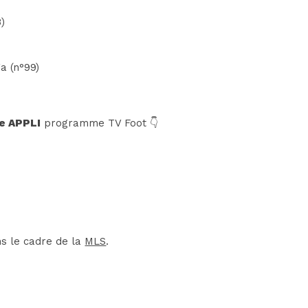
)
a (n°99)
e APPLI
programme TV Foot 👇
ns le cadre de la
MLS
.