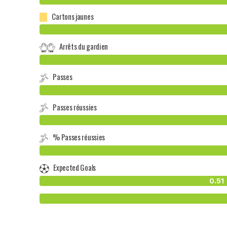
Cartons jaunes
Arrêts du gardien
Passes
Passes réussies
% Passes réussies
Expected Goals
0.51