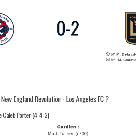
0
-
2
51'
M. Delgad
86'
M. Choini
h New England Revolution - Los Angeles FC ?
de Caleb Porter (4-4-2)
Gardien :
Matt Turner (n°30)