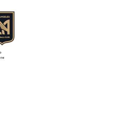
o
ere