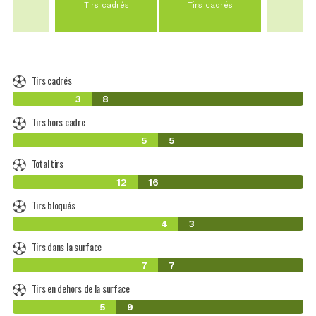
Tirs cadrés
Tirs cadrés
Tirs cadrés
3
8
Tirs hors cadre
5
5
Total tirs
12
16
Tirs bloqués
4
3
Tirs dans la surface
7
7
Tirs en dehors de la surface
5
9