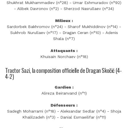
Shukhrat Mukhammadiev (n°28) - Umar Eshmuradov (n°92)
- Alibek Davronov (n°2) - Sherzod Nasrullaev (n°34)
Milieux :
Sardorbek Bakhromov (n°24) - Sharof Mukhiddinov (n°14) -
Sukhrob Nurullaev (n°17) - Dragan Ceran (n°10) - Adenis
Shala (n°7)
Attaquants :
Khuisain Norchaev (n°18)
Tractor Sazi, la composition officielle de Dragan Skočić (4-
4-2)
Gardien :
Alireza Beiranvand (n°1)
Défenseurs :
Sadegh Moharrami (n°18) - Aleksandar Sedlar (n°4) - Shoja
Khalilzadeh (n°3) - Danial Esmaeilifar (n°11)