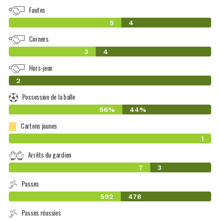
Fautes
5
4
Corners
3
4
Hors-jeux
0
2
Possession de la balle
56%
44%
Cartons jaunes
1
Arrêts du gardien
7
3
Passes
592
478
Passes réussies