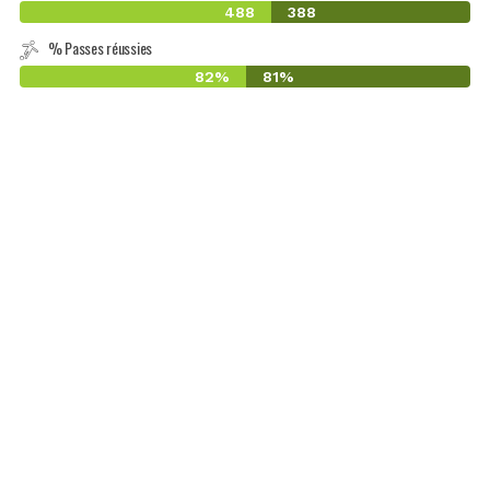
488
388
% Passes réussies
82%
81%