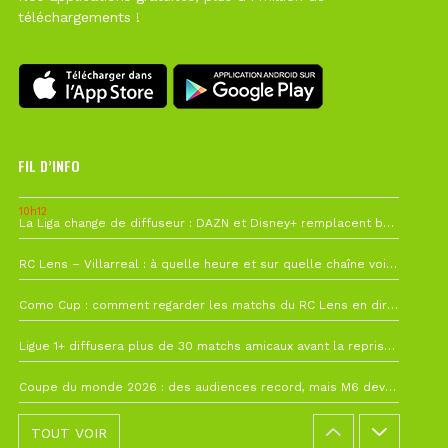
téléchargements !
FIL D’INFO
10h12
La Liga change de diffuseur : DAZN et Disney+ remplacent beIN Sports !
1 août à 09h19
RC Lens – Villarreal : à quelle heure et sur quelle chaîne voir la finale de la Como Cup ?
27 juillet à 19h57
Como Cup : comment regarder les matchs du RC Lens en direct ?
22 juillet à 19h16
Ligue 1+ diffusera plus de 30 matchs amicaux avant la reprise de la Ligue 1
22 juillet à 15h22
Coupe du monde 2026 : des audiences record, mais M6 devrait perdre très gros !
TOUT VOIR