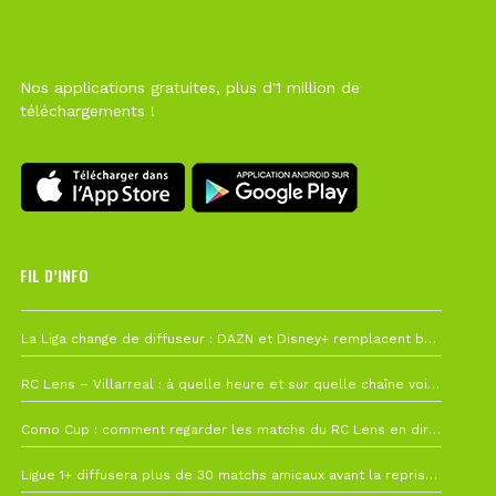
Nos applications gratuites, plus d'1 million de
téléchargements !
FIL D’INFO
6 août à 10h12
La Liga change de diffuseur : DAZN et Disney+ remplacent beIN Sports !
1 août à 09h19
RC Lens – Villarreal : à quelle heure et sur quelle chaîne voir la finale de la Como Cup ?
27 juillet à 19h57
Como Cup : comment regarder les matchs du RC Lens en direct ?
22 juillet à 19h16
Ligue 1+ diffusera plus de 30 matchs amicaux avant la reprise de la Ligue 1