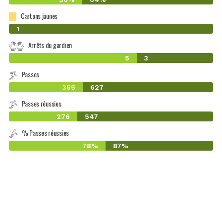
Cartons jaunes
0
1
Arrêts du gardien
5
3
Passes
355
627
Passes réussies
276
547
% Passes réussies
78%
87%