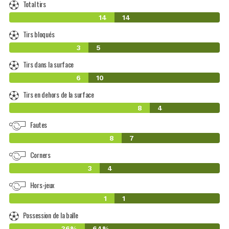
Total tirs
14
14
Tirs bloqués
3
5
Tirs dans la surface
6
10
Tirs en dehors de la surface
8
4
Fautes
8
7
Corners
3
4
Hors-jeux
1
1
Possession de la balle
36%
64%