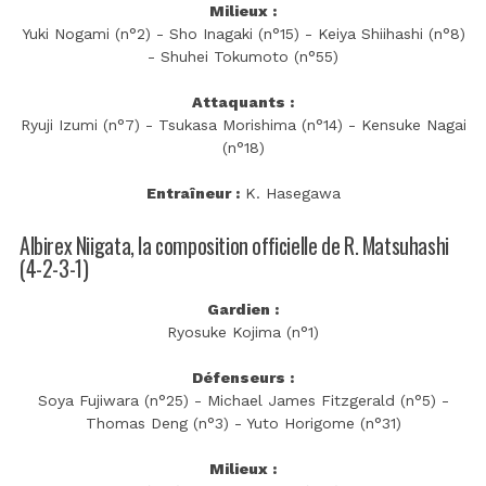
Milieux :
Yuki Nogami (n°2) - Sho Inagaki (n°15) - Keiya Shiihashi (n°8)
- Shuhei Tokumoto (n°55)
Attaquants :
Ryuji Izumi (n°7) - Tsukasa Morishima (n°14) - Kensuke Nagai
(n°18)
Entraîneur :
K. Hasegawa
Albirex Niigata, la composition officielle de R. Matsuhashi
(4-2-3-1)
Gardien :
Ryosuke Kojima (n°1)
Défenseurs :
Soya Fujiwara (n°25) - Michael James Fitzgerald (n°5) -
Thomas Deng (n°3) - Yuto Horigome (n°31)
Milieux :