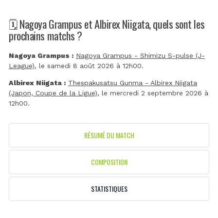
🗓️ Nagoya Grampus et Albirex Niigata, quels sont les
prochains matchs ?
Nagoya Grampus :
Nagoya Grampus - Shimizu S-pulse (J-
League)
, le samedi 8 août 2026 à 12h00.
Albirex Niigata :
Thespakusatsu Gunma - Albirex Niigata
(Japon, Coupe de la Ligue)
, le mercredi 2 septembre 2026 à
12h00.
RÉSUMÉ DU MATCH
COMPOSITION
STATISTIQUES