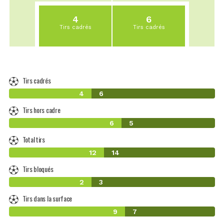
4
6
Tirs cadrés
Tirs cadrés
Tirs cadrés
4
6
Tirs hors cadre
6
5
Total tirs
12
14
Tirs bloqués
2
3
Tirs dans la surface
9
7