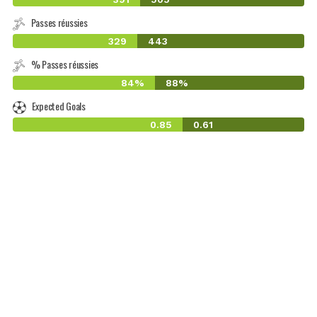
Passes réussies
329
443
% Passes réussies
84%
88%
Expected Goals
0.85
0.61