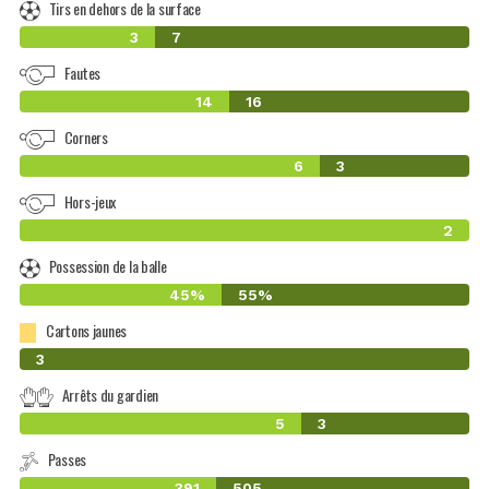
Tirs en dehors de la surface
3
7
Fautes
14
16
Corners
6
3
Hors-jeux
2
Possession de la balle
45%
55%
Cartons jaunes
0
3
Arrêts du gardien
5
3
Passes
391
505