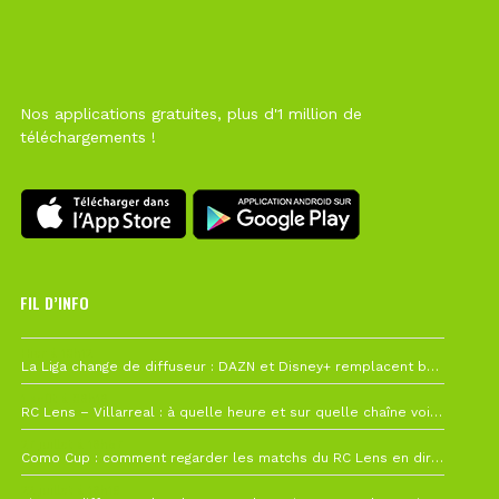
Nos applications gratuites, plus d'1 million de
téléchargements !
FIL D’INFO
Hier à 10h12
La Liga change de diffuseur : DAZN et Disney+ remplacent beIN Sports !
1 août à 09h19
RC Lens – Villarreal : à quelle heure et sur quelle chaîne voir la finale de la Como Cup ?
27 juillet à 19h57
Como Cup : comment regarder les matchs du RC Lens en direct ?
22 juillet à 19h16