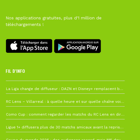
Nos applications gratuites, plus d'1 million de
téléchargements !
FIL D’INFO
Hier à 10h12
La Liga change de diffuseur : DAZN et Disney+ remplacent beIN Sports !
1 août à 09h19
RC Lens – Villarreal : à quelle heure et sur quelle chaîne voir la finale de la Como Cup ?
27 juillet à 19h57
Como Cup : comment regarder les matchs du RC Lens en direct ?
22 juillet à 19h16
Ligue 1+ diffusera plus de 30 matchs amicaux avant la reprise de la Ligue 1
22 juillet à 15h22