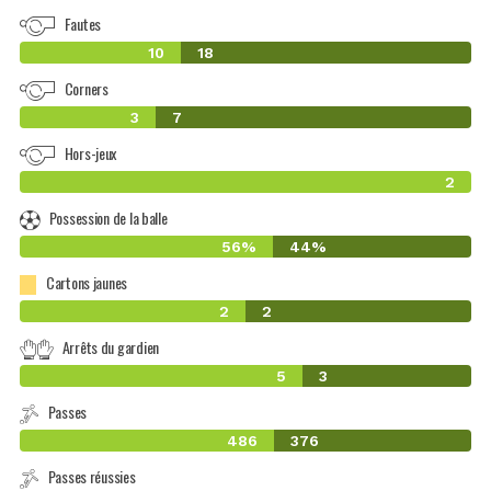
Fautes
10
18
Corners
3
7
Hors-jeux
2
Possession de la balle
56%
44%
Cartons jaunes
2
2
Arrêts du gardien
5
3
Passes
486
376
Passes réussies