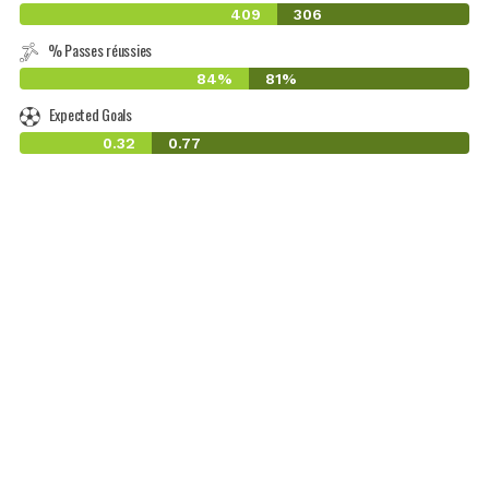
409
306
% Passes réussies
84%
81%
Expected Goals
0.32
0.77