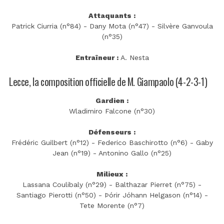
Attaquants :
Patrick Ciurria (n°84) - Dany Mota (n°47) - Silvère Ganvoula
(n°35)
Entraîneur :
A. Nesta
Lecce, la composition officielle de M. Giampaolo (4-2-3-1)
Gardien :
Wladimiro Falcone (n°30)
Défenseurs :
Frédéric Guilbert (n°12) - Federico Baschirotto (n°6) - Gaby
Jean (n°19) - Antonino Gallo (n°25)
Milieux :
Lassana Coulibaly (n°29) - Balthazar Pierret (n°75) -
Santiago Pierotti (n°50) - Þórir Jóhann Helgason (n°14) -
Tete Morente (n°7)