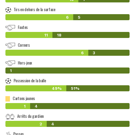
Tirs en dehors de la surface
6
5
Fautes
11
18
Corners
6
3
Hors-jeux
0
1
Possession de la balle
49%
51%
Cartons jaunes
1
4
Arrêts du gardien
2
4
Passes