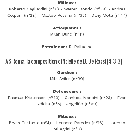
Milieux :
Roberto Gagliardini (n°6) - Warren Bondo (n°38) - Andrea
Colpani (n°28) - Matteo Pessina (n°32) - Dany Mota (n°47)
Attaquants :
Milan Đurić (n°11)
Entraîneur :
R. Palladino
AS Roma, la composition officielle de D. De Rossi (4-3-3)
Gardien :
Mile Svilar (n°99)
Défenseurs :
Rasmus Kristensen (n°43) - Gianluca Mancini (n°23) - Evan
Ndicka (n°5) - Angeliño (n°69)
Milieux :
Bryan Cristante (n°4) - Leandro Paredes (n°16) - Lorenzo
Pellegrini (n°7)