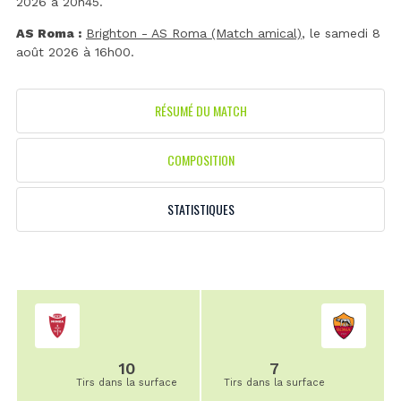
2026 à 20h45.
AS Roma :
Brighton - AS Roma (Match amical)
, le samedi 8
août 2026 à 16h00.
RÉSUMÉ DU MATCH
COMPOSITION
STATISTIQUES
10
7
Tirs dans la surface
Tirs dans la surface