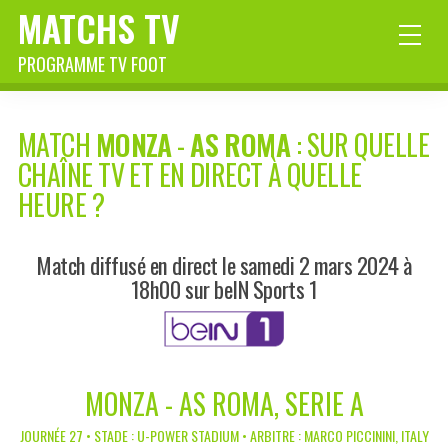
MATCHS TV
PROGRAMME TV FOOT
MATCH
MONZA
-
AS ROMA
: SUR QUELLE
CHAÎNE TV ET EN DIRECT À QUELLE
HEURE ?
Match diffusé en direct le samedi 2 mars 2024 à
18h00 sur beIN Sports 1
MONZA - AS ROMA, SERIE A
JOURNÉE 27 • STADE : U-POWER STADIUM • ARBITRE : MARCO PICCININI, ITALY