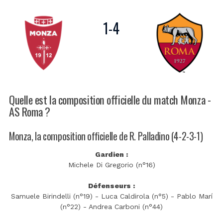
1
-
4
Quelle est la composition officielle du match Monza -
AS Roma ?
Monza, la composition officielle de R. Palladino (4-2-3-1)
Gardien :
Michele Di Gregorio (n°16)
Défenseurs :
Samuele Birindelli (n°19) - Luca Caldirola (n°5) - Pablo Marí
(n°22) - Andrea Carboni (n°44)