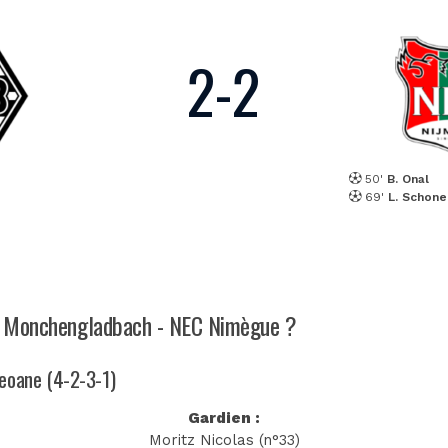
2
-
2
50'
B. Onal
69'
L. Schone
tch Monchengladbach - NEC Nimègue ?
Seoane (4-2-3-1)
Gardien :
Moritz Nicolas (n°33)