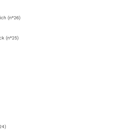
ich (n°26)
ck (n°25)
24)