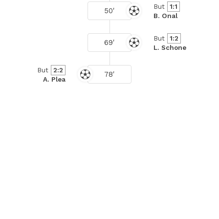
But
1:1
50'
B. Onal
But
1:2
69'
L. Schone
But
2:2
78'
A. Plea