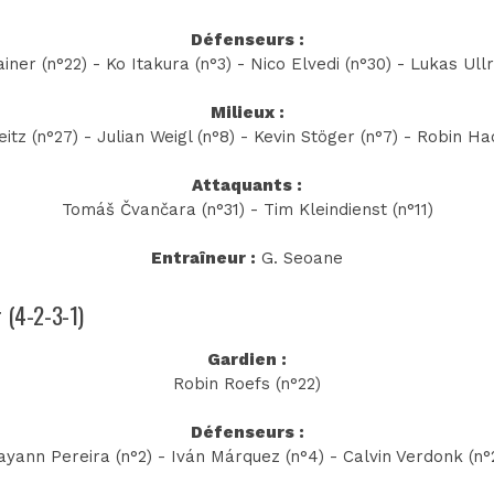
Défenseurs :
iner (n°22) - Ko Itakura (n°3) - Nico Elvedi (n°30) - Lukas Ullr
Milieux :
itz (n°27) - Julian Weigl (n°8) - Kevin Stöger (n°7) - Robin Ha
Attaquants :
Tomáš Čvančara (n°31) - Tim Kleindienst (n°11)
Entraîneur :
G. Seoane
r (4-2-3-1)
Gardien :
Robin Roefs (n°22)
Défenseurs :
ayann Pereira (n°2) - Iván Márquez (n°4) - Calvin Verdonk (n°