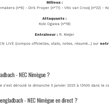
Milieux :
ers (n°6) - Dirk Proper (n°71) - Vito van Crooij (n°32) - Ko
Attaquants :
Koki Ogawa (n°18)
Entraîneur :
R. Meijer
N LIVE (compos officielles, stats, notes, résumé...) sur
notr
gladbach - NEC Nimègue ?
'est déroulé le dimanche 5 janvier 2025 à 13h00 dans le c
chengladbach - NEC Nimègue en direct ?