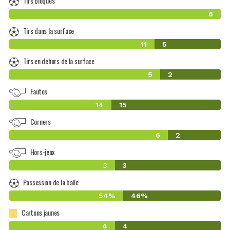
Tirs bloqués
6
Tirs dans la surface
11
5
Tirs en dehors de la surface
5
2
Fautes
14
15
Corners
6
2
Hors-jeux
3
3
Possession de la balle
54%
46%
Cartons jaunes
4
4