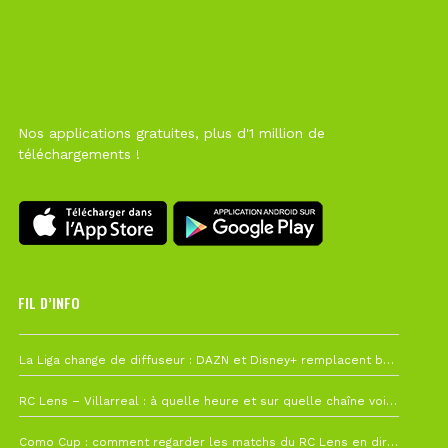
Nos applications gratuites, plus d'1 million de
téléchargements !
FIL D’INFO
Hier à 10h12
La Liga change de diffuseur : DAZN et Disney+ remplacent beIN Sports !
1 août à 09h19
RC Lens – Villarreal : à quelle heure et sur quelle chaîne voir la finale de la Como Cup ?
27 juillet à 19h57
Como Cup : comment regarder les matchs du RC Lens en direct ?