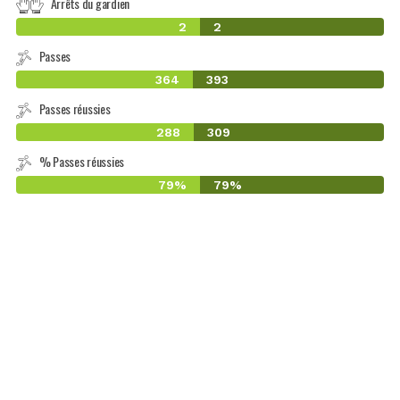
Arrêts du gardien
2
2
Passes
364
393
Passes réussies
288
309
% Passes réussies
79%
79%