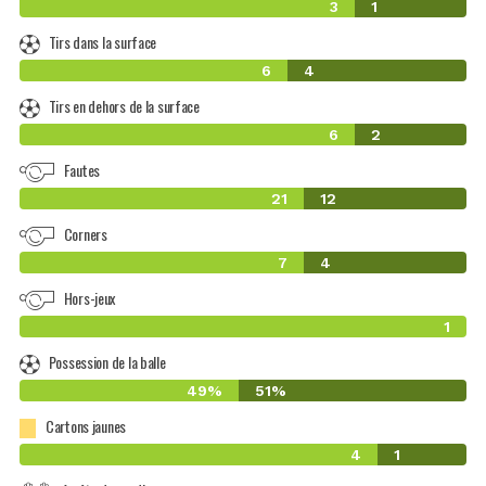
3
1
Tirs dans la surface
6
4
Tirs en dehors de la surface
6
2
Fautes
21
12
Corners
7
4
Hors-jeux
1
Possession de la balle
49%
51%
Cartons jaunes
4
1