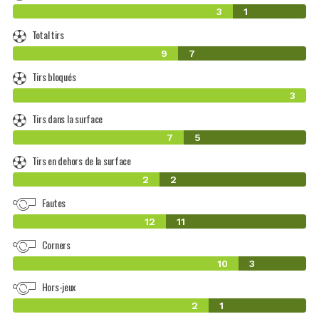
3
1
Total tirs
9
7
Tirs bloqués
3
Tirs dans la surface
7
5
Tirs en dehors de la surface
2
2
Fautes
12
11
Corners
10
3
Hors-jeux
2
1