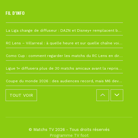
FIL D’INFO
6 août à 10h12
La Liga change de diffuseur : DAZN et Disney+ remplacent beIN Sports !
1 août à 09h19
RC Lens – Villarreal : à quelle heure et sur quelle chaîne voir la finale de la Como Cup ?
27 juillet à 19h57
Como Cup : comment regarder les matchs du RC Lens en direct ?
22 juillet à 19h16
Ligue 1+ diffusera plus de 30 matchs amicaux avant la reprise de la Ligue 1
22 juillet à 15h22
Coupe du monde 2026 : des audiences record, mais M6 devrait perdre très gros !
TOUT VOIR
© Matchs TV 2026 - Tous droits réservés
Programme TV foot