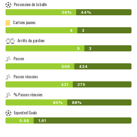
Possession de la balle
56%
44%
Cartons jaunes
4
3
Arrêts du gardien
5
3
Passes
509
424
Passes réussies
431
375
% Passes réussies
85%
88%
Expected Goals
0.46
1.61