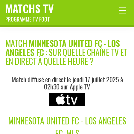
MATCHS TV
PROGRAMME TV FOOT
MATCH
MINNESOTA UNITED FC
-
LOS
ANGELES FC
: SUR QUELLE CHAÎNE TV ET
EN DIRECT À QUELLE HEURE ?
Match diffusé en direct le jeudi 17 juillet 2025 à
02h30 sur Apple TV
MINNESOTA UNITED FC - LOS ANGELES
FC, MLS