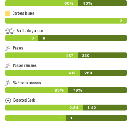
60%
40%
Cartons jaunes
2
Arrêts du gardien
3
8
Passes
487
330
Passes réussies
413
260
% Passes réussies
85%
79%
Expected Goals
2.54
1.42
1
1