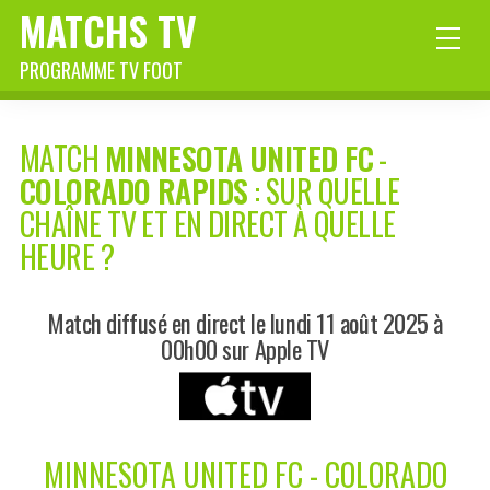
MATCHS TV
PROGRAMME TV FOOT
MATCH
MINNESOTA UNITED FC
-
COLORADO RAPIDS
: SUR QUELLE
CHAÎNE TV ET EN DIRECT À QUELLE
HEURE ?
Match diffusé en direct le lundi 11 août 2025 à
00h00 sur Apple TV
MINNESOTA UNITED FC - COLORADO