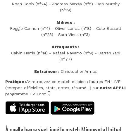
Noah Cobb (n°24) - Andreas Maxsø (n°5) - Ian Murphy
(n°19)
Milieux :
Reggie Cannon (n°4) - Oliver Larraz (n°8) - Cole Bassett
(n°23) - Sam Vines (n°3)
Attaquants :
Calvin Harris (n°14) - Rafael Navarro (n°9) - Darren Yapi
(n°77)
Entraîneur :
Christopher Armas
Pratique 👉
retrouvez ce match et bien d'autres EN LIVE
(compos officielles, stats, notes, résumé...) sur
notre APPLI
programme TV Foot 👇
À quelle heure s'est joué le match Minnesota United