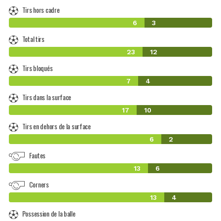
Tirs hors cadre
6
3
Total tirs
23
12
Tirs bloqués
7
4
Tirs dans la surface
17
10
Tirs en dehors de la surface
6
2
Fautes
13
6
Corners
13
4
Possession de la balle