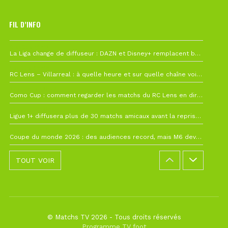
FIL D’INFO
6 août à 10h12
La Liga change de diffuseur : DAZN et Disney+ remplacent beIN Sports !
1 août à 09h19
RC Lens – Villarreal : à quelle heure et sur quelle chaîne voir la finale de la Como Cup ?
27 juillet à 19h57
Como Cup : comment regarder les matchs du RC Lens en direct ?
22 juillet à 19h16
Ligue 1+ diffusera plus de 30 matchs amicaux avant la reprise de la Ligue 1
22 juillet à 15h22
Coupe du monde 2026 : des audiences record, mais M6 devrait perdre très gros !
TOUT VOIR
© Matchs TV 2026 - Tous droits réservés
Programme TV foot