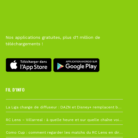
Nos applications gratuites, plus d'1 million de
téléchargements !
FIL D’INFO
6 août à 10h12
La Liga change de diffuseur : DAZN et Disney+ remplacent beIN Sports !
1 août à 09h19
RC Lens – Villarreal : à quelle heure et sur quelle chaîne voir la finale de la Como Cup ?
27 juillet à 19h57
Como Cup : comment regarder les matchs du RC Lens en direct ?