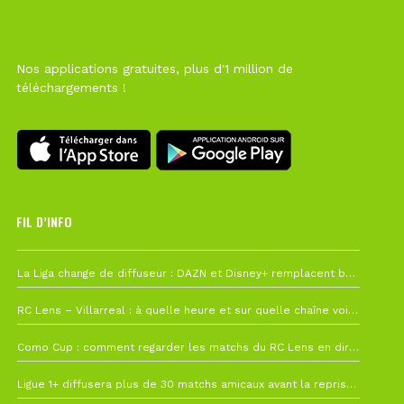
Nos applications gratuites, plus d'1 million de
téléchargements !
FIL D’INFO
6 août à 10h12
La Liga change de diffuseur : DAZN et Disney+ remplacent beIN Sports !
1 août à 09h19
RC Lens – Villarreal : à quelle heure et sur quelle chaîne voir la finale de la Como Cup ?
27 juillet à 19h57
Como Cup : comment regarder les matchs du RC Lens en direct ?
22 juillet à 19h16
Ligue 1+ diffusera plus de 30 matchs amicaux avant la reprise de la Ligue 1