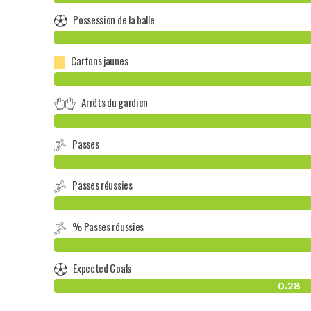
Possession de la balle
Cartons jaunes
Arrêts du gardien
Passes
Passes réussies
% Passes réussies
Expected Goals
0.28