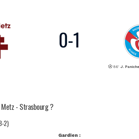
0
-
1
86'
J. Paniche
h Metz - Strasbourg ?
3-2)
Gardien :