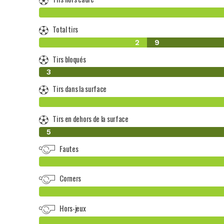
Total tirs
2
9
Tirs bloqués
0
3
Tirs dans la surface
Tirs en dehors de la surface
0
5
Fautes
Corners
Hors-jeux