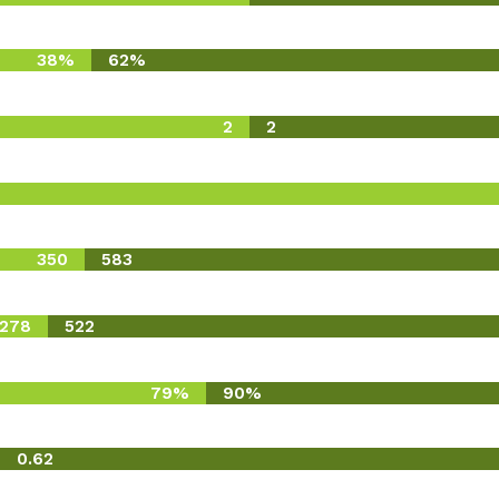
38%
62%
2
2
350
583
278
522
79%
90%
0.62