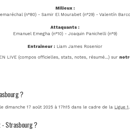
Milieux :
Lemaréchal (n°80) - Samir El Mourabet (n°29) - Valentín Barco
Attaquants :
Emanuel Emegha (n°10) - Joaquin Panichelli (n°9)
Entraîneur :
Liam James Rosenior
N LIVE (compos officielles, stats, notes, résumé...) sur
notr
rasbourg ?
le dimanche 17 août 2025 à 17h15 dans le cadre de la
Ligue 1
.
z - Strasbourg ?