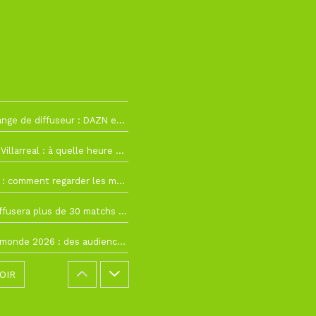
h12
La Liga change de diffuseur : DAZN et Disney+ remplacent beIN Sports !
h19
RC Lens – Villarreal : à quelle heure et sur quelle chaîne voir la finale de la Como Cup ?
 19h57
Como Cup : comment regarder les matchs du RC Lens en direct ?
 19h16
Ligue 1+ diffusera plus de 30 matchs amicaux avant la reprise de la Ligue 1
 15h22
Coupe du monde 2026 : des audiences record, mais M6 devrait perdre très gros !
OIR