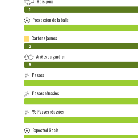
Hors-jeux
0
1
Possession de la balle
Cartons jaunes
0
2
Arrêts du gardien
0
5
Passes
Passes réussies
% Passes réussies
Expected Goals