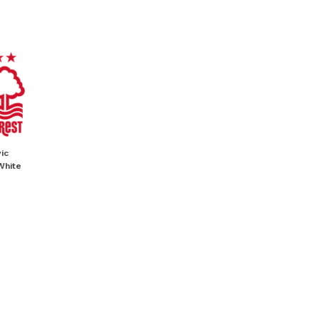
ic
White