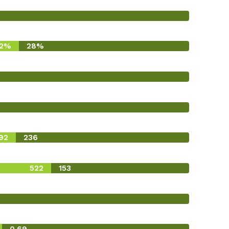
2%
28%
92
236
522
153