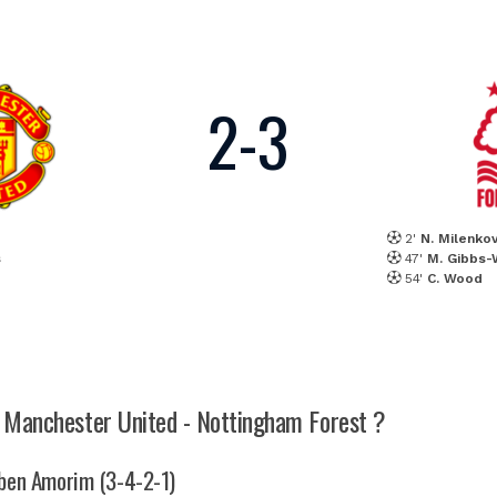
2
-
3
2'
N. Milenkov
s
47'
M. Gibbs-
54'
C. Wood
ch Manchester United - Nottingham Forest ?
uben Amorim (3-4-2-1)