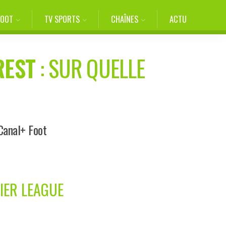
FOOT
TV SPORTS
CHAÎNES
ACTU
REST
: SUR QUELLE
Canal+ Foot
IER LEAGUE