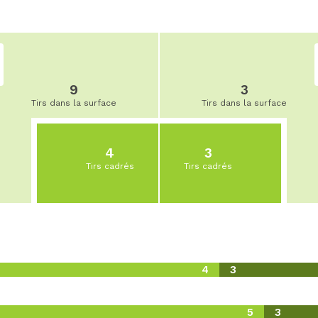
9
3
Tirs dans la surface
Tirs dans la surface
4
3
Tirs cadrés
Tirs cadrés
4
3
5
3