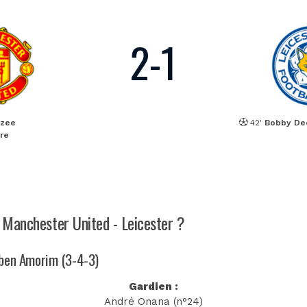
2
-
1
kzee
42'
Bobby De
re
h Manchester United - Leicester ?
Ruben Amorim (3-4-3)
Gardien :
André Onana (n°24)