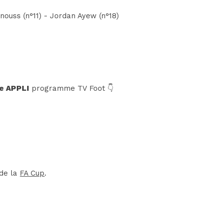
nouss (n°11) - Jordan Ayew (n°18)
e APPLI
programme TV Foot 👇
 de la
FA Cup
.