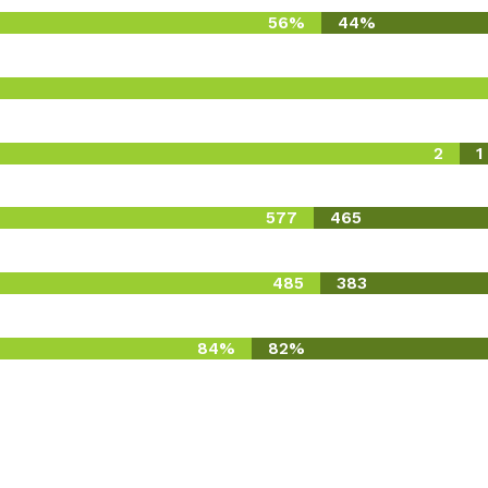
56%
44%
2
1
577
465
485
383
84%
82%