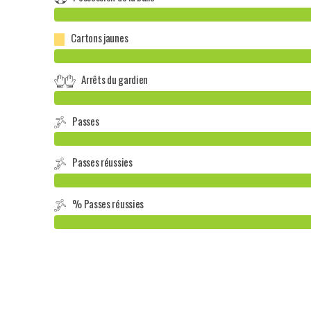
Cartons jaunes
Arrêts du gardien
Passes
Passes réussies
% Passes réussies