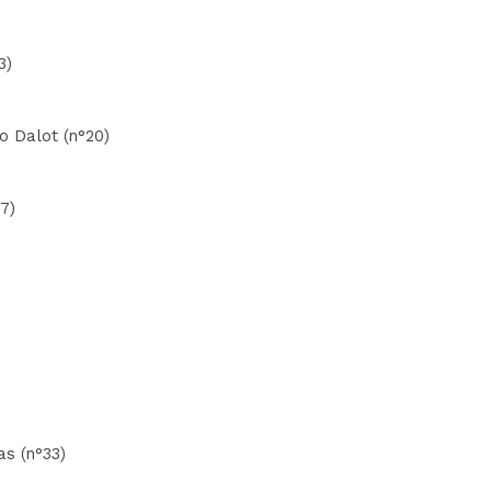
3)
o Dalot (n°20)
7)
as (n°33)