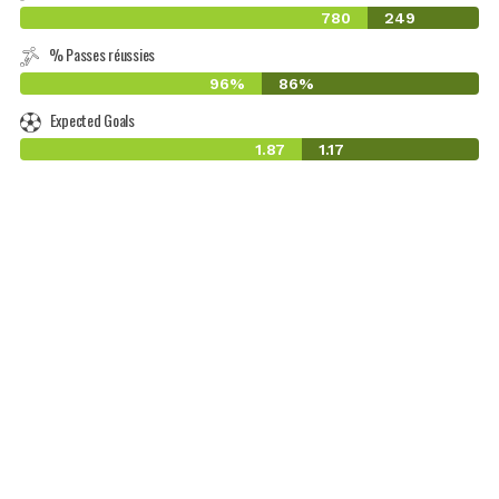
780
249
% Passes réussies
96%
86%
Expected Goals
1.87
1.17
-1