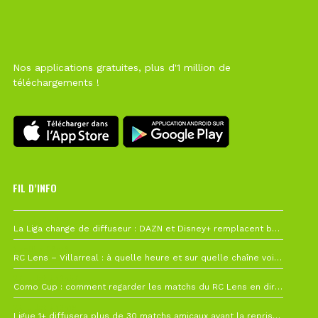
Nos applications gratuites, plus d'1 million de
téléchargements !
FIL D’INFO
Hier à 10h12
La Liga change de diffuseur : DAZN et Disney+ remplacent beIN Sports !
1 août à 09h19
RC Lens – Villarreal : à quelle heure et sur quelle chaîne voir la finale de la Como Cup ?
27 juillet à 19h57
Como Cup : comment regarder les matchs du RC Lens en direct ?
22 juillet à 19h16
Ligue 1+ diffusera plus de 30 matchs amicaux avant la reprise de la Ligue 1