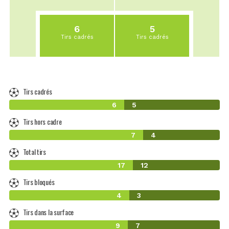
6
5
Tirs cadrés
Tirs cadrés
Tirs cadrés
6
5
Tirs hors cadre
7
4
Total tirs
17
12
Tirs bloqués
4
3
Tirs dans la surface
9
7