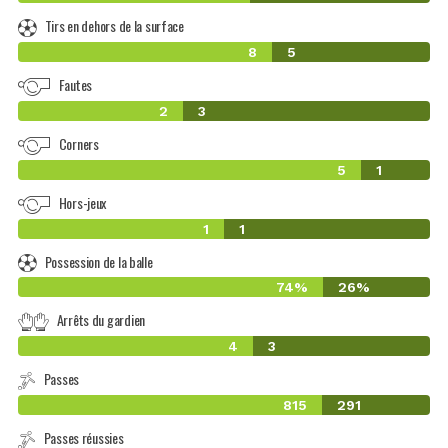
Tirs en dehors de la surface
8
5
Fautes
2
3
Corners
5
1
Hors-jeux
1
1
Possession de la balle
74%
26%
Arrêts du gardien
4
3
Passes
815
291
Passes réussies