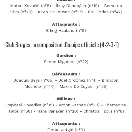
Mateo Kovačić (n°8) - İlkay Gündoğan (n°19) - Bernardo
Silva (n°20) - Kevin De Bruyne (n°17) - Phil Foden (n°47)
Attaquants :
Erling Haaland (n°9)
Club Bruges, la composition d'équipe officielle (4-2-3-1)
Gardien :
Simon Mignolet (n°22)
Défenseurs :
Joaquin Seys (n°65) - Joel Ordóñez (n°4) - Brandon
Mechele (n°44) - Maxim De Cuyper (n°55)
Milieux :
Raphael Onyedika (n°15) - Ardon Jashari (n°30) - Chemsdine
Talbi (n°68) - Hans Vanaken (n°20) - Christos Tzolis (n°8)
Attaquants :
Ferran Jutglà (n°9)